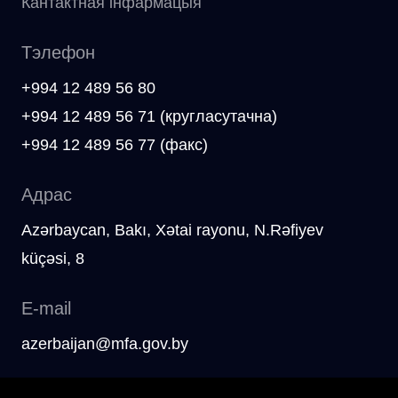
Кантактная інфармацыя
Тэлефон
+994 12 489 56 80
+994 12 489 56 71 (кругласутачна)
+994 12 489 56 77 (факс)
Адрас
Azәrbaycan, Bakı, Xәtai rayonu, N.Rәfiyev
küçәsi, 8
E-mail
azerbaijan@mfa.gov.by