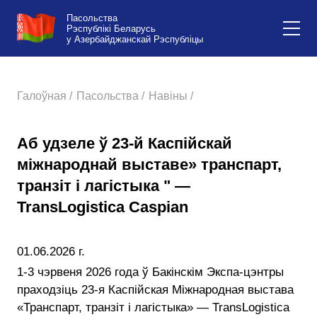
Пасольства
Рэспублікі Беларусь
у Азербайджанскай Рэспубліцы
Галоўная /
Пасольства /
Навіны /
Аб удзеле ў 23-й Каспійскай
міжнароднай выставе» транспарт,
транзіт і лагістыка " —
TransLogistica Caspian
01.06.2026 г.
1-3 чэрвеня 2026 года ў Бакінскім Экспа-цэнтры
праходзіць 23-я Каспійская Міжнародная выстава
«Транспарт, транзіт і лагістыка» — TransLogistica