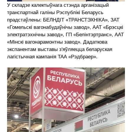
У складзе калектыўнага стэнда арганізацый
транспартнай галіны Рэспублікі Беларусь
прадстаўлены: БЕЛНДІТ «ТРАНСТЭХНІКА», ЗАТ
«Гомельскі вагонабудаўнічы завод», ААТ «Брэсцкі
электратэхнічны завод», ГП «Белінтэртранс», ААТ
«Мінскі вагонарамонтны завод». Дадаткова
экспанентам выставы з'яўляецца беларуская
лагістычная кампанія ТАА «Рэдбраер».