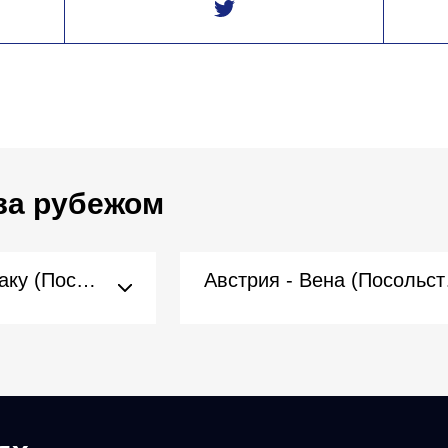
за рубежом
Азербайджан - Баку (Посольство)
Авст