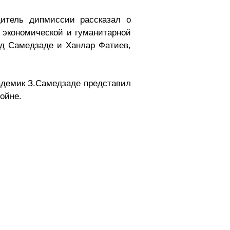
итель дипмиссии рассказал о
, экономической и гуманитарной
д Самедзаде и Ханлар Фатиев,
адемик З.Самедзаде представил
ойне.