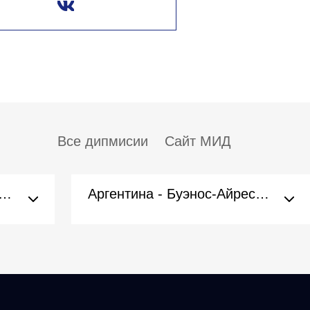
Все дипмисии
Сайт МИД
рия - Вена (Посольство)
Аргентина - Буэнос-Айрес (Посольство)